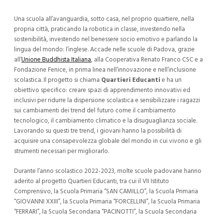
Una scuola all’avanguardia, sotto casa, nel proprio quartiere, nella
propria città, praticando la robotica in classe, investendo nella
sostenibilità, investendo nel benessere socio emotivo e parlando la
lingua del mondo: l’inglese. Accade nelle scuole di Padova, grazie
all’
Unione Buddhista Italiana
, alla Cooperativa Renato Franco CSC e a
Fondazione Fenice, in prima linea nell’innovazione e nell’inclusione
scolastica. Il progetto si chiama
Quartieri Educanti
e ha un
obiettivo specifico: creare spazi di apprendimento innovativi ed
inclusivi per ridurre la dispersione scolastica e sensibilizzare i ragazzi
sui cambiamenti dei trend del futuro come il cambiamento
tecnologico, il cambiamento climatico e la disuguaglianza sociale.
Lavorando su questi tre trend, i giovani hanno la possibilità di
acquisire una consapevolezza globale del mondo in cui vivono e gli
strumenti necessari per migliorarlo.
Durante l’anno scolastico 2022-2023, molte scuole padovane hanno
aderito al progetto Quartieri Educanti, tra cui il VII Istituto
Comprensivo, la Scuola Primaria “SAN CAMILLO”, la Scuola Primaria
“GIOVANNI XXIII”, la Scuola Primaria “FORCELLINI”, la Scuola Primaria
“FERRARI”, la Scuola Secondaria “PACINOTTI”, la Scuola Secondaria