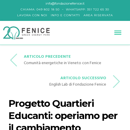
info@fondazionefenice.it
-
CHIAMA: 049 802 18 50
WHATSAPP: 351 722 65 30
LAVORA CON NOI
INFO E CONTATTI
AREA RISERVATA
ARTICOLO PRECEDENTE
Comunità energetiche in Veneto con Fenice
ARTICOLO SUCCESSIVO
English Lab di Fondazione Fenice
Progetto Quartieri
Educanti: operiamo per
il cambiamento