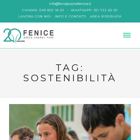
info@fondazionefenice.it
-
CHIAMA: 049 802 18 50
WHATSAPP: 351 722 65 30
LAVORA CON NOI
INFO E CONTATTI
AREA RISERVATA
TAG:
SOSTENIBILITÀ