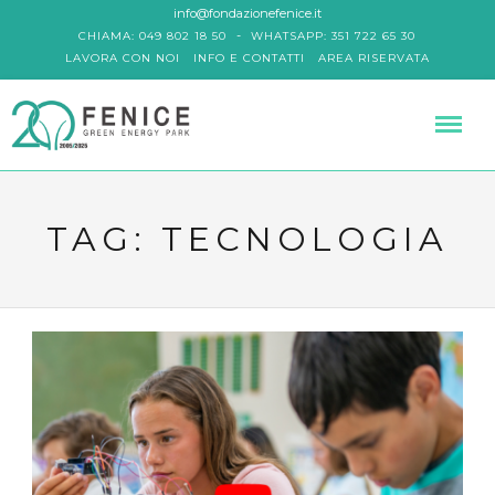
info@fondazionefenice.it
-
CHIAMA: 049 802 18 50
WHATSAPP: 351 722 65 30
LAVORA CON NOI
INFO E CONTATTI
AREA RISERVATA
TAG:
TECNOLOGIA