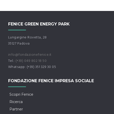
FENICE GREEN ENERGY PARK
Lungargine Rovetta, 28
35127 Padova
info@fondazionefenice.it
Tel.:
(+39) 049 802 18 50
Whatsapp: (+39) 351 329 30 05
FONDAZIONE FENICE IMPRESA SOCIALE
Scopri Fenice
Ricerca
Partner