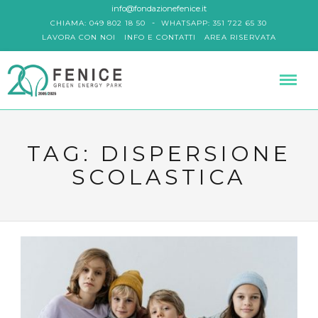
info@fondazionefenice.it
-
CHIAMA: 049 802 18 50
WHATSAPP: 351 722 65 30
LAVORA CON NOI
INFO E CONTATTI
AREA RISERVATA
TAG:
DISPERSIONE
SCOLASTICA