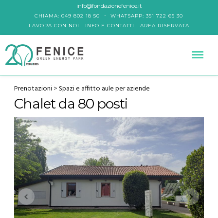
info@fondazionefenice.it
-
CHIAMA: 049 802 18 50
WHATSAPP: 351 722 65 30
LAVORA CON NOI
INFO E CONTATTI
AREA RISERVATA
Prenotazioni
>
Spazi e affitto aule per aziende
Chalet da 80 posti