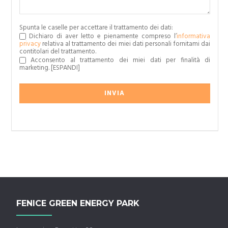
Spunta le caselle per accettare il trattamento dei dati:
Dichiaro di aver letto e pienamente compreso l’
informativa
privacy
relativa al trattamento dei miei dati personali fornitami dai
contitolari del trattamento.
Acconsento al trattamento dei miei dati per finalità di
marketing.
[ESPANDI]
FENICE GREEN ENERGY PARK