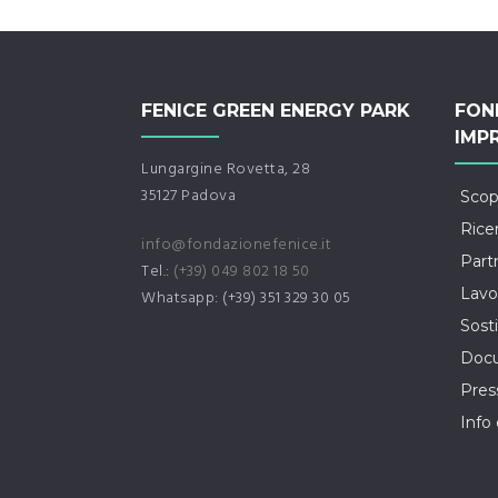
FENICE GREEN ENERGY PARK
FON
IMP
Lungargine Rovetta, 28
35127 Padova
Scop
Rice
info@fondazionefenice.it
Part
Tel.:
(+39) 049 802 18 50
Lavo
Whatsapp: (+39) 351 329 30 05
Sosti
Docu
Pre
Info 