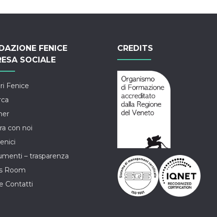
DAZIONE FENICE
CREDITS
RESA SOCIALE
ri Fenice
rca
ner
ra con noi
enici
menti – trasparenza
ss Room
e Contatti