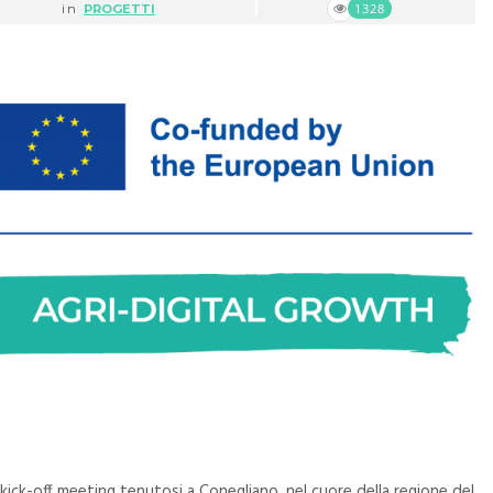
1328
in
PROGETTI
 kick-off meeting tenutosi a Conegliano, nel cuore della regione del