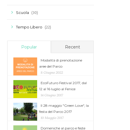
(30)
Scuola
(22)
Tempo Libero
Popular
Recent
Modalità di prenotazione
aree del Parco
8 Giugno 2022
EcoFuturo Festival 2017, dal
12 al 16 luglio al Fenice
14 Giugno 2017
Il 28 maggio "Green Love", la
festa del Parco 2017
10 Maggio 2017
Domeniche al parco e feste