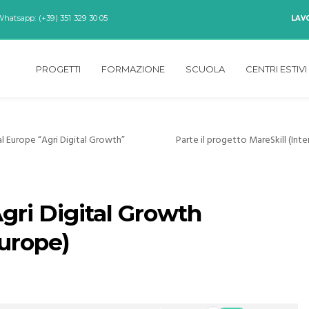
Whatsapp: (+39) 351 329 30 05
LAV
PROGETTI
FORMAZIONE
SCUOLA
CENTRI ESTIVI
l Europe “Agri Digital Growth”
Parte il progetto MareSkill (Inte
Agri Digital Growth
Europe)