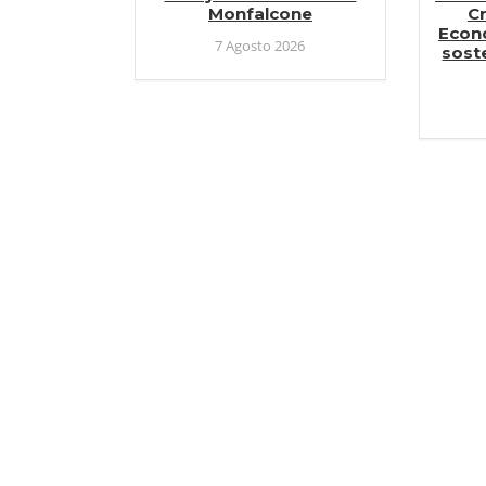
Monfalcone
Cr
Econ
7 Agosto 2026
soste