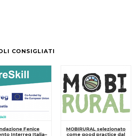
OLI CONSIGLIATI
ndazione Fenice
MOBIRURAL selezionato
ento Interreg Italia–
come good practice dal