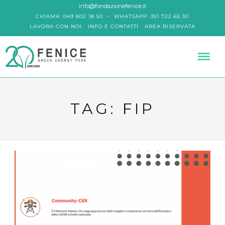
info@fondazionefenice.it
-
CHIAMA: 049 802 18 50
WHATSAPP: 351 722 65 30
LAVORA CON NOI
INFO E CONTATTI
AREA RISERVATA
TAG:
FIP