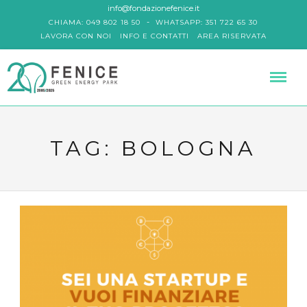
info@fondazionefenice.it
-
CHIAMA: 049 802 18 50
WHATSAPP: 351 722 65 30
LAVORA CON NOI
INFO E CONTATTI
AREA RISERVATA
TAG:
BOLOGNA