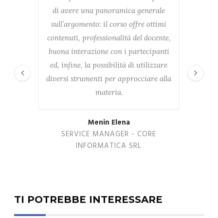
di avere una panoramica generale
conce
sull’argomento: il corso offre ottimi
e
contenuti, professionalità del docente,
inte
buona interazione con i partecipanti
metod
ed, infine, la possibilità di utilizzare
avvi
diversi strumenti per approcciare alla
ve
materia.
Menin Elena
SERVICE MANAGER - CORE
PRO
INFORMATICA SRL
TI POTREBBE INTERESSARE