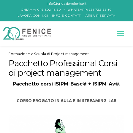
info@fondazionefenice.it
-
CHIAMA: 049 802 18 50
WHATSAPP: 351 722 65 30
LAVORA CON NOI
INFO E CONTATTI
AREA RISERVATA
Formazione
>
Scuola di Project management
Pacchetto Professional Corsi
di project management
Pacchetto corsi ISIPM-Base® + ISIPM-Av®.
CORSO EROGATO IN AULA E IN STREAMING-LAB