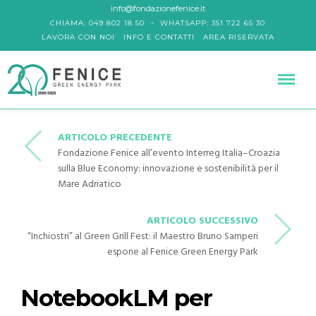
info@fondazionefenice.it
-
CHIAMA: 049 802 18 50
WHATSAPP: 351 722 65 30
LAVORA CON NOI
INFO E CONTATTI
AREA RISERVATA
ARTICOLO PRECEDENTE
Fondazione Fenice all’evento Interreg Italia–Croazia
sulla Blue Economy: innovazione e sostenibilità per il
Mare Adriatico
ARTICOLO SUCCESSIVO
“Inchiostri” al Green Grill Fest: il Maestro Bruno Samperi
espone al Fenice Green Energy Park
NotebookLM per