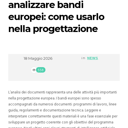
analizzare bandi
europei: come usarlo
nella progettazione
18 Maggio 2026
in
NEWS
558
L’analisi dei documenti rappresenta una delle attività più importanti
nella progettazione europea. I bandi europei sono spesso
accompagnati da numerosi documenti: programmi di lavoro, linee
guida, regolamenti e documentazione tecnica.
Leggere e
interpretare correttamente questi materiali è una fase essenziale per
sviluppare un progetto coerente con gli obiettivi del programma