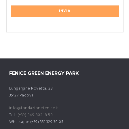
FENICE GREEN ENERGY PARK
Lungargine Rovetta, 28
35127 Padova
info@fondazionefenice.it
Tel.:
(+39) 049 802 18 50
Whatsapp: (+39) 351 329 30 05