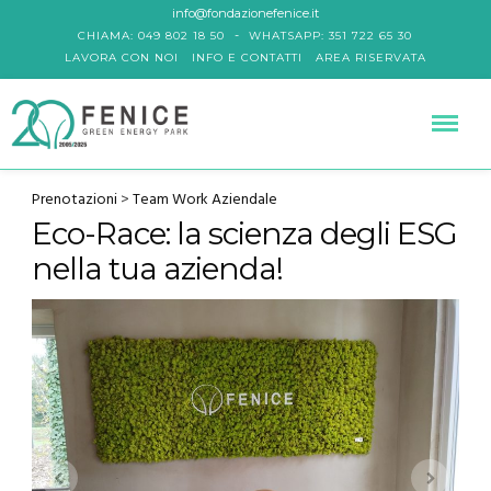
info@fondazionefenice.it
-
CHIAMA: 049 802 18 50
WHATSAPP: 351 722 65 30
LAVORA CON NOI
INFO E CONTATTI
AREA RISERVATA
Prenotazioni
>
Team Work Aziendale
Eco-Race: la scienza degli ESG
nella tua azienda!