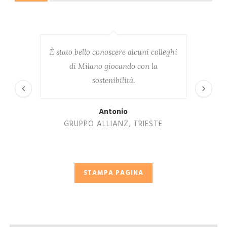
È stato bello conoscere alcuni colleghi
Le at
di Milano giocando con la
inseg
sostenibilità.
nostro
Antonio
GRUPPO ALLIANZ, TRIESTE
STAMPA PAGINA