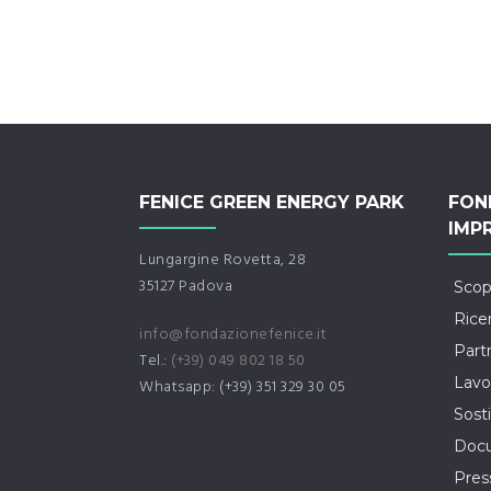
FENICE GREEN ENERGY PARK
FON
IMP
Lungargine Rovetta, 28
35127 Padova
Scop
Rice
info@fondazionefenice.it
Part
Tel.:
(+39) 049 802 18 50
Lavo
Whatsapp: (+39) 351 329 30 05
Sosti
Docu
Pre