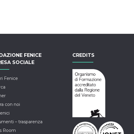
DAZIONE FENICE
CREDITS
RESA SOCIALE
ri Fenice
rca
ner
ra con noi
enici
menti – trasparenza
ss Room