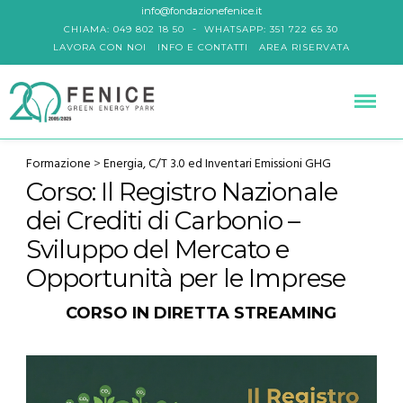
info@fondazionefenice.it
-
CHIAMA: 049 802 18 50
WHATSAPP: 351 722 65 30
LAVORA CON NOI
INFO E CONTATTI
AREA RISERVATA
Formazione
>
Energia, C/T 3.0 ed Inventari Emissioni GHG
Corso: Il Registro Nazionale
dei Crediti di Carbonio –
Sviluppo del Mercato e
Opportunità per le Imprese
CORSO IN DIRETTA STREAMING