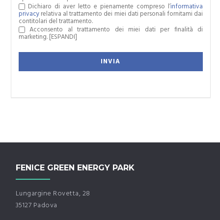
Dichiaro di aver letto e pienamente compreso l’
informativa
privacy
relativa al trattamento dei miei dati personali fornitami dai
contitolari del trattamento.
Acconsento al trattamento dei miei dati per finalità di
marketing.
[ESPANDI]
FENICE GREEN ENERGY PARK
Lungargine Rovetta, 28
35127 Padova