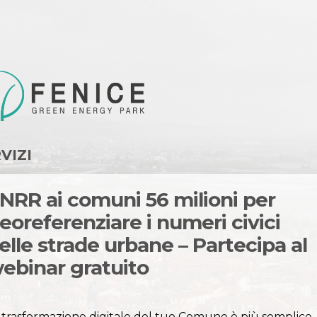
VIZI
NRR ai comuni 56 milioni per
eoreferenziare i numeri civici
elle strade urbane – Partecipa al
ebinar gratuito
 trasformazione digitale del tuo Comune è più semplice